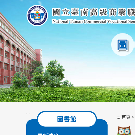
跳
到
主
要
內
容
區
塊
:::
:::
首頁
圖書館