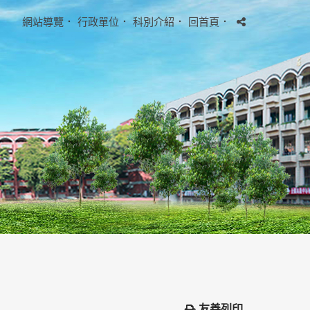
網站導覽
．
行政單位
．
科別介紹
．
回首頁
．
友善列印