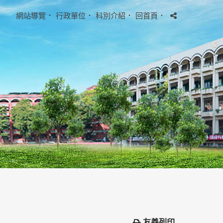
網站導覽
．
行政單位
．
科別介紹
．
回首頁
．
友善列印