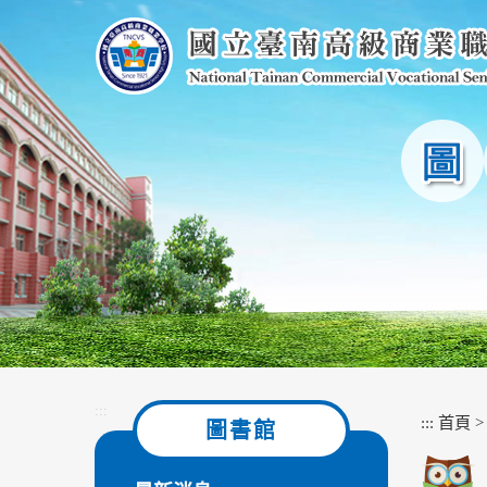
跳
到
主
要
內
容
區
塊
:::
:::
首頁
圖書館