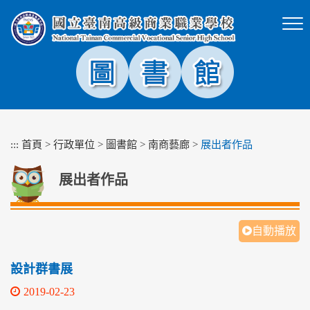
跳
到
主
要
內
容
區
塊
:::
首頁
>
行政單位
>
圖書館
>
南商藝廊
>
展出者作品
展出者作品
自動播放
設計群書展
2019-02-23