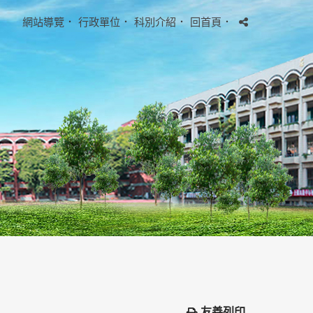
網站導覽
．
行政單位
．
科別介紹
．
回首頁
．
友善列印