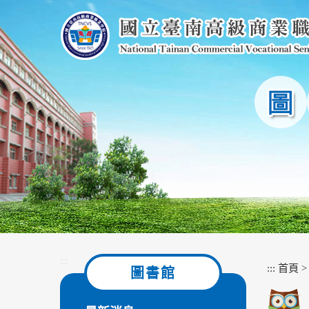
跳
到
主
要
內
容
區
塊
:::
:::
首頁
圖書館