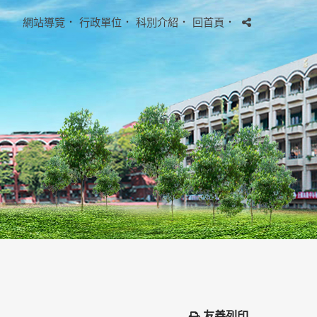
網站導覽
．
行政單位
．
科別介紹
．
回首頁
．
友善列印