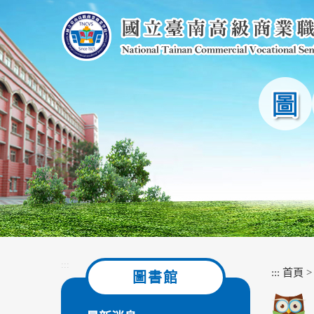
跳
到
主
要
內
容
區
塊
:::
:::
首頁
圖書館