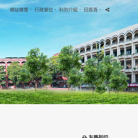
網站導覽
．
行政單位
．
科別介紹
．
回首頁
．
友善列印