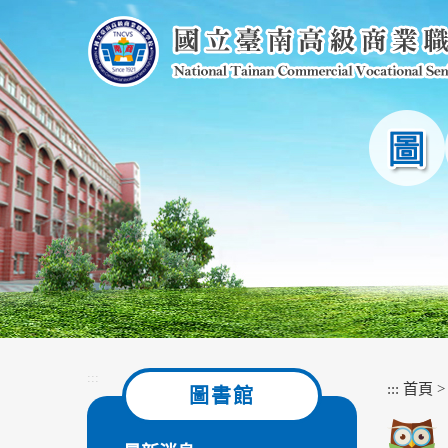
跳
到
主
要
內
容
區
塊
:::
:::
首頁
圖書館