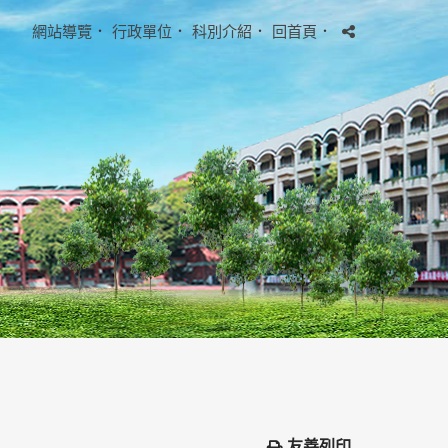
網站導覽
．
行政單位
．
科別介紹
．
回首頁
．
友善列印