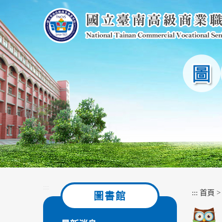
跳
到
主
要
內
容
區
塊
:::
:::
首頁
圖書館