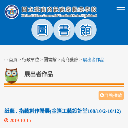
跳
到
主
要
內
容
區
塊
:::
首頁
>
行政單位
>
圖書館
>
南商藝廊
>
展出者作品
展出者作品
自動播放
紙藝 . 指藝創作聯展(金箔工藝設計堂108/10/2-10/12)
2019-10-15