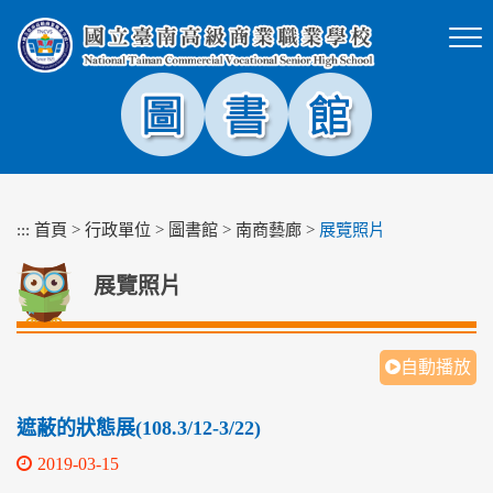
跳
到
主
要
內
容
區
塊
:::
首頁
>
行政單位
>
圖書館
>
南商藝廊
>
展覽照片
展覽照片
自動播放
遮蔽的狀態展(108.3/12-3/22)
2019-03-15