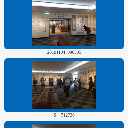
20191104_090505
S__712736