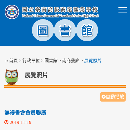
跳
到
主
要
內
容
區
塊
:::
首頁
>
行政單位
>
圖書館
>
南商藝廊
>
展覽照片
展覽照片
自動播放
無得書會會員聯展
2019-11-19