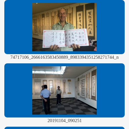
74717106_2666163583450889_8983394351258271744_n
20191104_090251