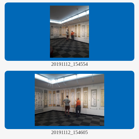
20191112_154554
20191112_154605