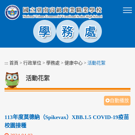
跳
到
主
要
內
容
區
塊
:::
首頁
>
行政單位
>
學務處
>
健康中心
>
活動花絮
活動花絮
自動播放
113年度莫德納（Spikevax）XBB.1.5 COVID-19疫苗
校園接種