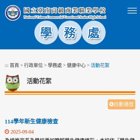
跳
到
主
要
內
容
區
塊
:::
首頁
>
行政單位
>
學務處
>
健康中心
>
活動花絮
活動花絮
自動播放
114學年新生健康檢查
2025-09-04