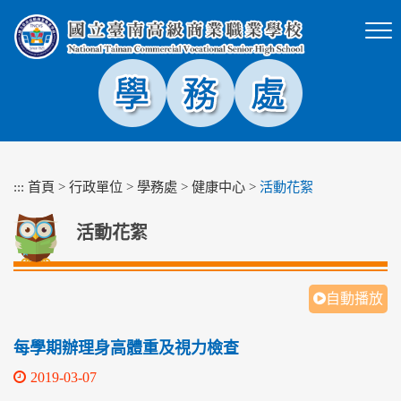
跳
到
主
要
內
容
區
塊
:::
首頁
>
行政單位
>
學務處
>
健康中心
>
活動花絮
活動花絮
自動播放
每學期辦理身高體重及視力檢查
2019-03-07