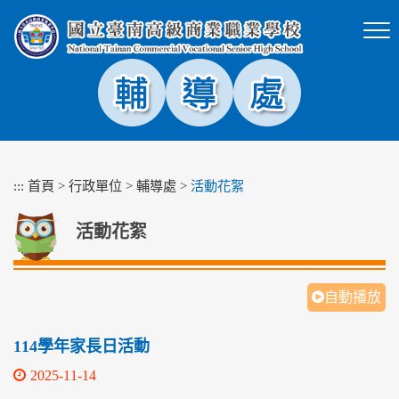
跳
到
主
要
內
容
區
塊
:::
首頁
>
行政單位
>
輔導處
>
活動花絮
活動花絮
自動播放
114學年家長日活動
2025-11-14