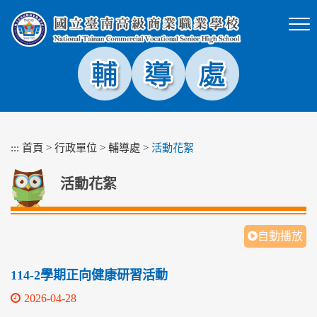
跳
到
主
要
內
容
區
塊
:::
首頁
>
行政單位
>
輔導處
>
活動花絮
活動花絮
自動播放
114-2學期正向健康研習活動
2026-04-28