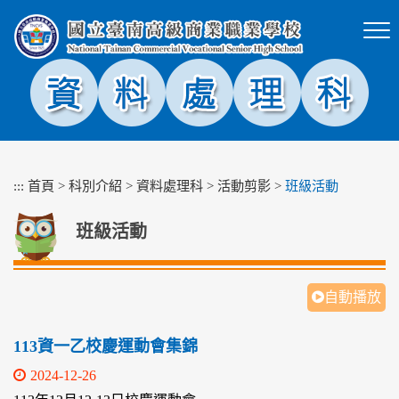
跳
到
主
要
內
容
區
塊
:::
首頁
>
科別介紹
>
資料處理科
>
活動剪影
>
班級活動
班級活動
自動播放
113資一乙校慶運動會集錦
2024-12-26