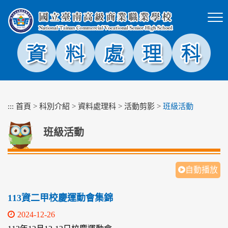
跳
到
主
要
內
容
區
塊
:::
首頁
>
科別介紹
>
資料處理科
>
活動剪影
>
班級活動
班級活動
自動播放
113資二甲校慶運動會集錦
2024-12-26