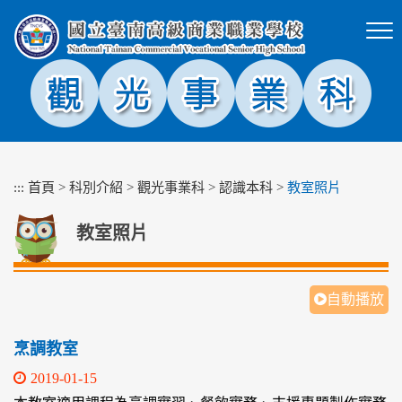
跳
到
主
要
內
容
區
塊
:::
首頁
>
科別介紹
>
觀光事業科
>
認識本科
>
教室照片
教室照片
自動播放
烹調教室
2019-01-15