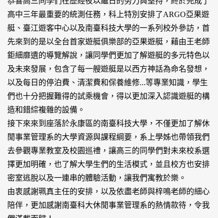
恭喜高三同學們在歷經夜以繼日的努力與堅持，終於完成了
高中三年最重要的統測任務，科上特別安排了ARGO亞果遊
艇、臺江遊客中心以及南臺科技大學的一系列校外參訪，首
先來到的是以全台首家遊艇俱樂部的亞果遊艇，藉由王老師
鉅細靡遺的導覽解說，讓同學們更加了解遊艇的多元特色以
及未來發展，包含了每一艘遊艇是以西方神話為命名發想，
以及每日的停泊費、清潔費和保養維修...等專業知識，學生
們也十分把握難得的試乘機會，得以更加深入認識遊艇的構
造和錯綜複雜的設備。
接下來來到座落於永康區的南臺科技大學，不僅更加了解休
閒事業管理系的大學資源與課程綱要，系上學姊也帶領我們
去參觀專業教室及校園巡禮，讓高三的同學們對未來校系選
擇更加明確，也了解大學生們的生活模式，並且校方也安排
密室逃脫以及一連串的體驗活動，讓我們寓教於樂。
由衷感謝珮真主任的安排，以及依盡老師與梓鳴老師的細心
陪伴，更加感謝南臺科大休閒事業管理系的熱情款待，令我