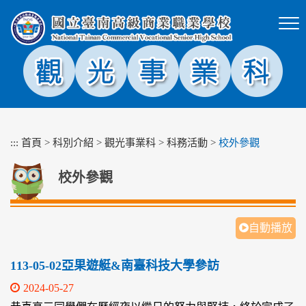
跳
到
主
要
內
容
區
塊
:::
首頁
>
科別介紹
>
觀光事業科
>
科務活動
>
校外參觀
校外參觀
自動播放
113-05-02亞果遊艇&南臺科技大學參訪
2024-05-27