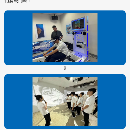
們滿載而歸！
9