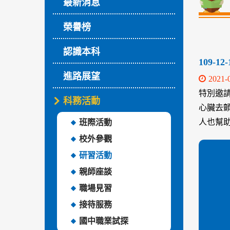
最新消息
榮譽榜
認識本科
109-1
進路展望
2021-
特別邀請
科務活動
心臟去
人也幫
班際活動
校外參觀
研習活動
親師座談
職場見習
接待服務
國中職業試探