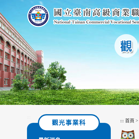
跳
到
主
要
內
容
區
塊
:::
:::
首頁
觀光事業科