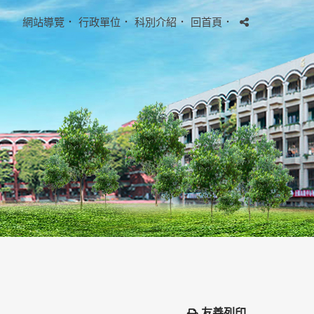
網站導覽
．
行政單位
．
科別介紹
．
回首頁
．
友善列印