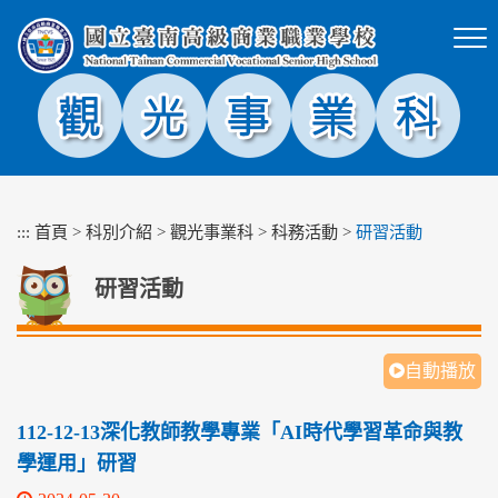
跳
到
主
要
內
容
區
塊
:::
首頁
>
科別介紹
>
觀光事業科
>
科務活動
>
研習活動
研習活動
自動播放
112-12-13深化教師教學專業「AI時代學習革命與教
學運用」研習