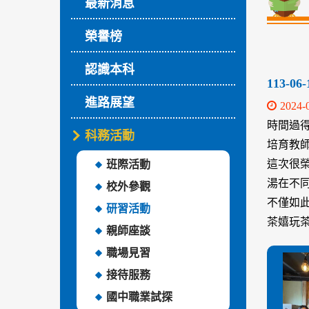
最新消息
榮譽榜
認識本科
113-
進路展望
2024-
時間過
科務活動
培育教
這次很
班際活動
湯在不
校外參觀
不僅如
研習活動
茶嬉玩
親師座談
職場見習
接待服務
國中職業試探