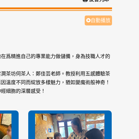
自動播放
地在爲精進自己的專業能力做儲備，身為技職人才的
雲澗茶坊伺茶人：鄭佳芸老師。教授利用五感體驗茶
葉因溫度不同而綻放多樣魅力，猶如變魔術般神奇！
神經細胞的深層感受！