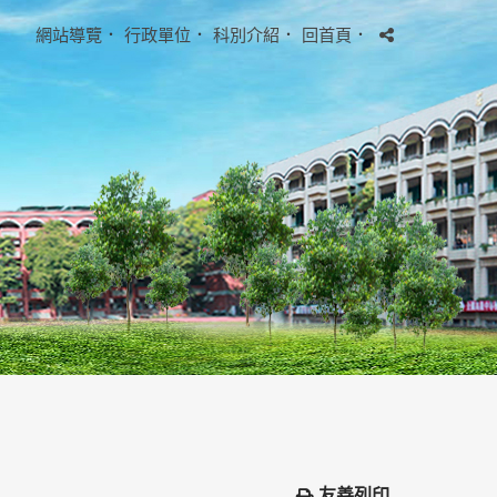
網站導覽
．
行政單位
．
科別介紹
．
回首頁
．
友善列印