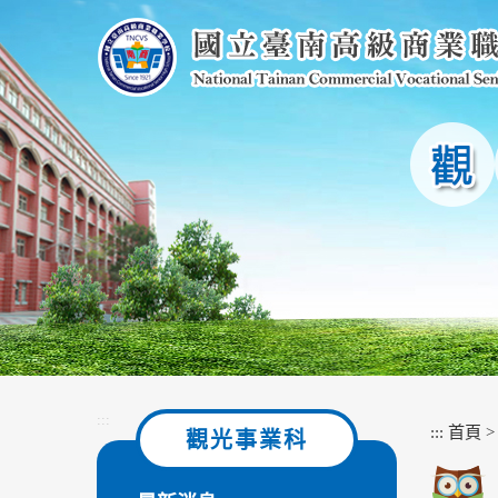
跳
到
主
要
內
容
區
塊
:::
:::
首頁
觀光事業科