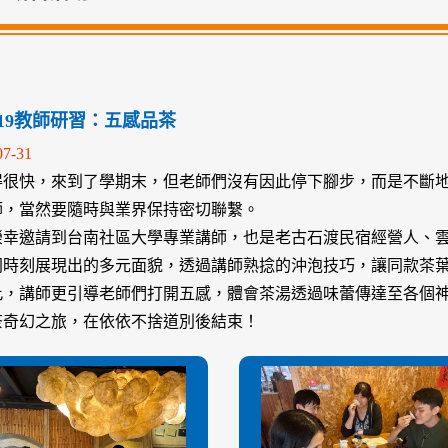
06-19教師研習：五感品茶
07-31
得很快，來到了學期末，但老師們沒有因此停下腳步，而是不斷
師，當然要隨時與業界保持密切聯繫。
榮幸邀請到台南社區大學專業講師，也是老古石渡民宿經營人、
同時刻展現出的多元面貌，透過講師熟捻的沖泡技巧，讓同款茶
此，講師更引導老師們打開五感，體會茶湯透過味蕾傳達至各個
茶奇幻之旅，在依依不捨道別後結束！