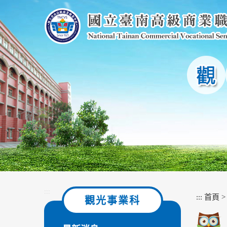
跳
到
主
要
內
容
區
塊
:::
:::
首頁
觀光事業科