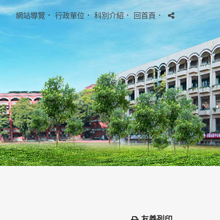
網站導覽
．
行政單位
．
科別介紹
．
回首頁
．
友善列印