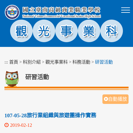
跳
到
主
要
內
容
區
塊
:::
首頁
>
科別介紹
>
觀光事業科
>
科務活動
>
研習活動
研習活動
自動播放
107-05-28旅行業組織與旅遊團操作實務
2019-02-12