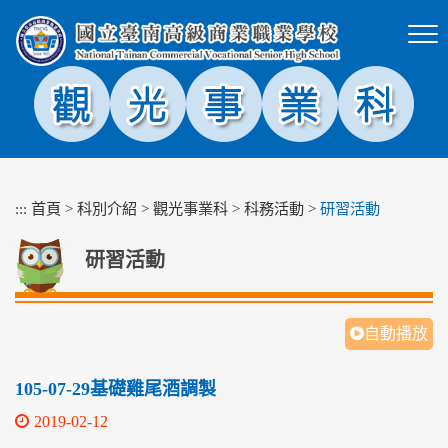
跳
到
主
要
內
容
區
塊
:::
首頁
>
科別介紹
>
觀光事業科
>
科務活動
>
研習活動
研習活動
自動播放
105-07-29基礎雞尾酒調製
2019-02-12