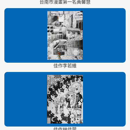
台南市漫畫第一名黃馨慧
佳作李若維
佳作林佳蓉