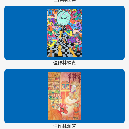
佳作林純真
佳作林莉芳