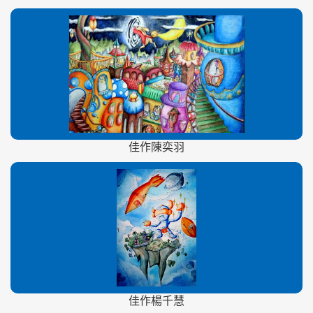
佳作陳奕羽
佳作楊千慧