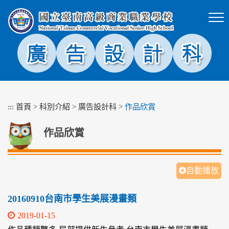
跳
到
主
要
內
容
區
塊
:::
首頁
>
科別介紹
>
廣告設計科
>
作品欣賞
作品欣賞
自動播放
20160910台南市學生美展漫畫類
2019-01-15