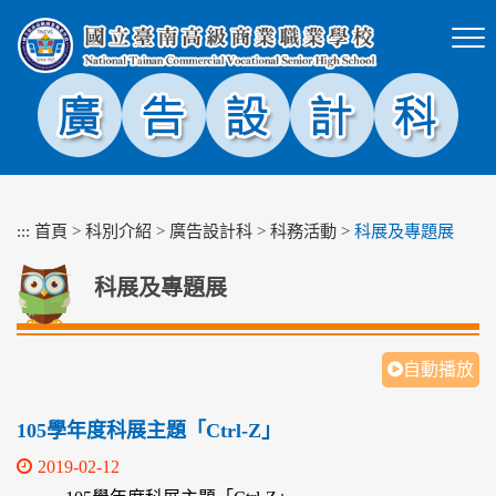
跳
到
主
要
內
容
區
塊
:::
首頁
>
科別介紹
>
廣告設計科
>
科務活動
>
科展及專題展
科展及專題展
自動播放
105學年度科展主題「Ctrl-Z」
2019-02-12