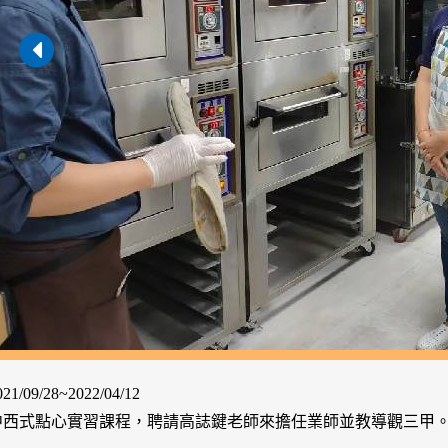
/09/28~2022/04/12
中西式點心實習課程，聘請高誌鍵老師來擔任業師並教導觀三甲