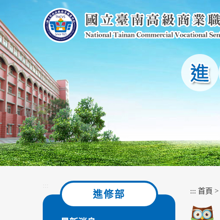
跳
到
主
要
內
容
區
塊
:::
:::
首頁
進修部