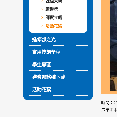
課程大綱
榮譽榜
師資介紹
活動花絮
進修部之光
實用技能學程
學生專區
進修部諮輔下載
活動花絮
時間：2021
這學期