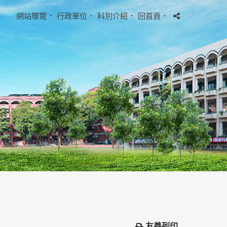
網站導覽
．
行政單位
．
科別介紹
．
回首頁
．
友善列印