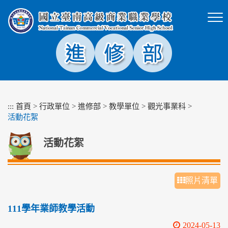
跳
到
主
要
內
容
區
塊
:::
首頁
>
行政單位
>
進修部
>
教學單位
>
觀光事業科
>
活動花絮
活動花絮
照片清單
111學年業師教學活動
2024-05-13