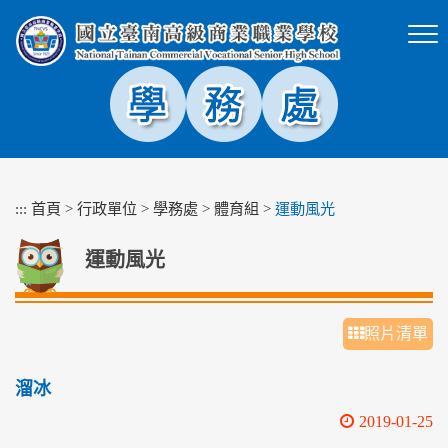
跳
到
主
要
內
容
區
塊
:::
首頁
>
行政單位
>
學務處
>
體育組
>
運動風光
運動風光
照片清單
溜冰
2019-01-25