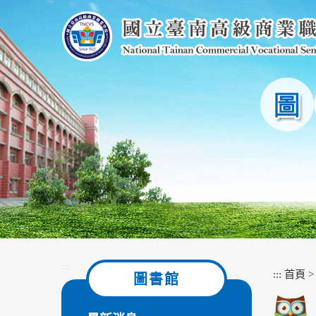
跳
到
主
要
內
容
區
塊
:::
:::
首頁
圖書館