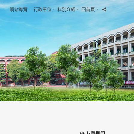
網站導覽
．
行政單位
．
科別介紹
．
回首頁
．
友善列印