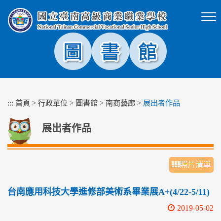
跳
到
主
要
內
容
區
塊
:::
首頁
>
行政單位
>
圖書館
>
南商藝廊
>
展出者作品
展出者作品
照片清單
台南應用科技大學進修部美術系畢業展A+(4/22-5/11)
2019-05-02