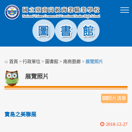
跳
到
主
要
內
容
區
塊
:::
首頁
>
行政單位
>
圖書館
>
南商藝廊
>
展覽照片
展覽照片
照片清單
寶島之美聯展
2018-12-27