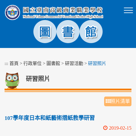
跳
到
主
要
內
容
區
塊
:::
首頁
>
行政單位
>
圖書館
>
研習活動
>
研習照片
研習照片
照片清單
107學年度日本和紙藝術摺紙教學研習
2019-02-15