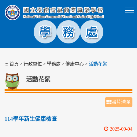
跳
到
主
要
內
容
區
塊
:::
首頁
>
行政單位
>
學務處
>
健康中心
>
活動花絮
活動花絮
照片清單
114學年新生健康檢查
2025-09-04