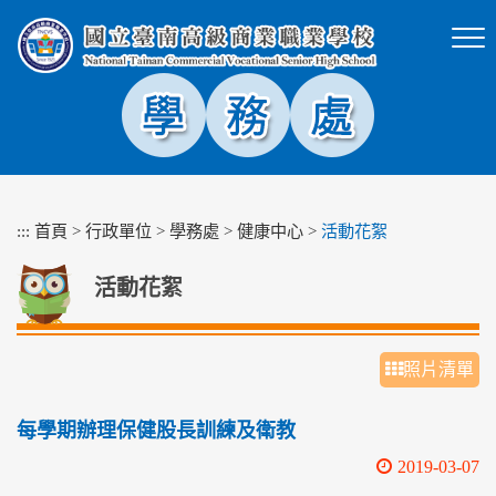
跳
到
主
要
內
容
區
塊
:::
首頁
>
行政單位
>
學務處
>
健康中心
>
活動花絮
活動花絮
照片清單
每學期辦理保健股長訓練及衛教
2019-03-07