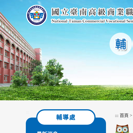
跳
到
主
要
內
容
區
塊
:::
:::
首頁
輔導處