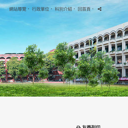
網站導覽
．
行政單位
．
科別介紹
．
回首頁
．
友善列印