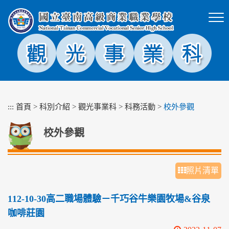
跳
到
主
要
內
容
區
塊
:::
首頁
>
科別介紹
>
觀光事業科
>
科務活動
>
校外參觀
校外參觀
照片清單
112-10-30高二職場體驗－千巧谷牛樂園牧場&谷泉
咖啡莊園