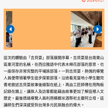
2024-05-27
這次的體驗由「吉貝耍」部落展開序幕，吉貝耍是台南東山
區東河里的名稱，在西拉雅語中代表木棉花部落的意思，也
一座保存非常完整的平埔族部落。一到吉貝耍，熱情的導覽
人員便帶領著學生徒步探索部落。沿途看見當地小學生聽完
耆老敘述吉貝耍故事後繪製在紙上，再由工匠師傅在用陶板
記錄在牆上，讓族人及訪客都能藉由故事更加了解這裡人文
歷史。最後透過導覽人員利用檳榔米酒祭祀主靈阿立母，這
讓師生們深深感受到台灣多元民族融合的偉大。