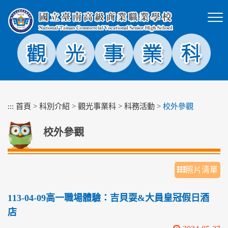
跳
到
主
要
內
容
區
塊
:::
首頁
>
科別介紹
>
觀光事業科
>
科務活動
>
校外參觀
校外參觀
照片清單
113-04-09高一職場體驗：吉貝耍&大員皇冠假日酒
店