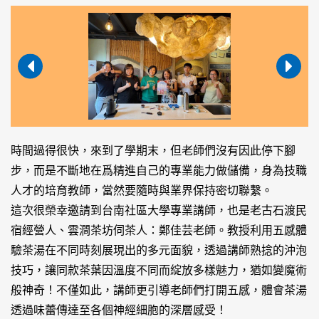
時間過得很快，來到了學期末，但老師們沒有因此停下腳
步，而是不斷地在爲精進自己的專業能力做儲備，身為技職
人才的培育教師，當然要隨時與業界保持密切聯繫。
這次很榮幸邀請到台南社區大學專業講師，也是老古石渡民
宿經營人、雲澗茶坊伺茶人：鄭佳芸老師。教授利用五感體
驗茶湯在不同時刻展現出的多元面貌，透過講師熟捻的沖泡
技巧，讓同款茶葉因溫度不同而綻放多樣魅力，猶如變魔術
般神奇！不僅如此，講師更引導老師們打開五感，體會茶湯
透過味蕾傳達至各個神經細胞的深層感受！