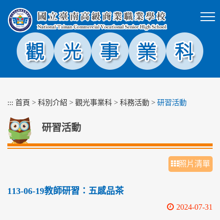
跳
到
主
要
內
容
區
塊
:::
首頁
>
科別介紹
>
觀光事業科
>
科務活動
>
研習活動
研習活動
照片清單
113-06-19教師研習：五感品茶
2024-07-31