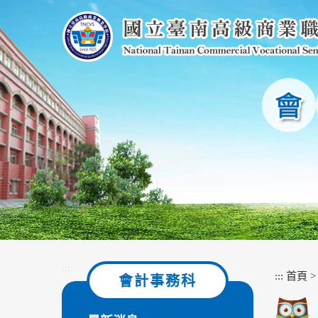
跳
到
主
要
內
容
區
塊
:::
:::
首頁
會計事務科