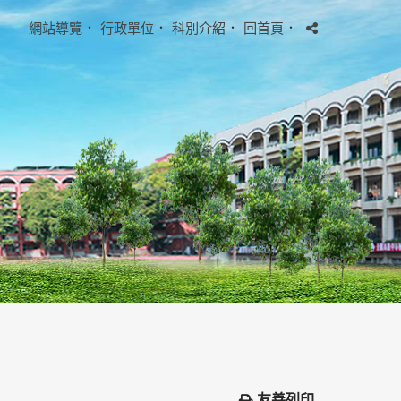
網站導覽
．
行政單位
．
科別介紹
．
回首頁
．
友善列印