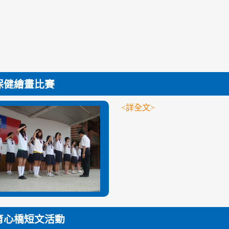
保健繪畫比賽
<詳全文>
育心橋短文活動