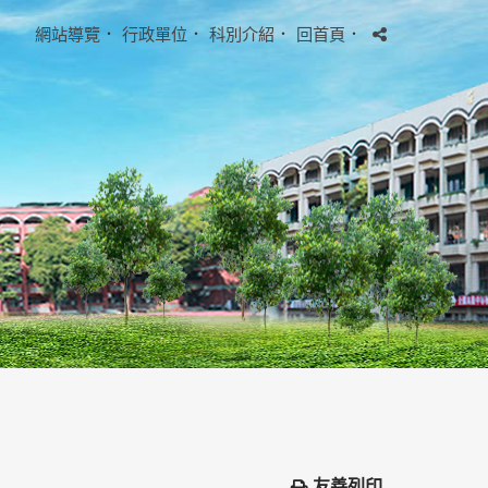
網站導覽
．
行政單位
．
科別介紹
．
回首頁
．
友善列印