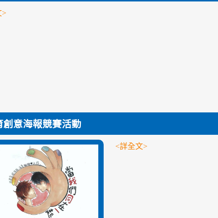
>
育創意海報競賽活動
<詳全文>