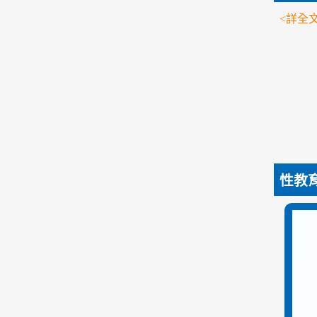
<詳全文
性教