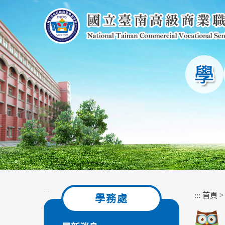
跳
到
主
要
內
容
區
塊
:::
:::
首頁
學務處