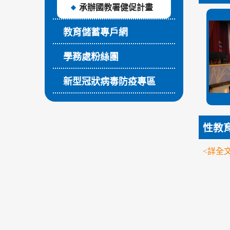
承辦國教署健促計畫
教育儲蓄專戶網
學務處粉絲團
新型冠狀病毒防疫專區
性教
<詳全文