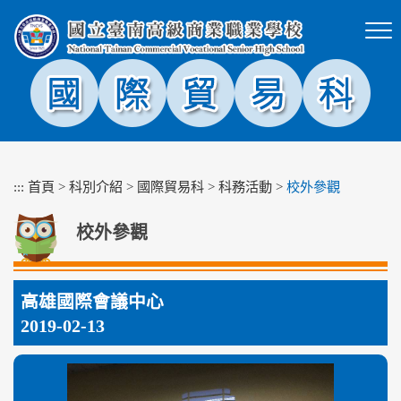
跳
到
主
要
內
容
區
塊
:::
首頁
>
科別介紹
>
國際貿易科
>
科務活動
>
校外參觀
校外參觀
高雄國際會議中心
2019-02-13