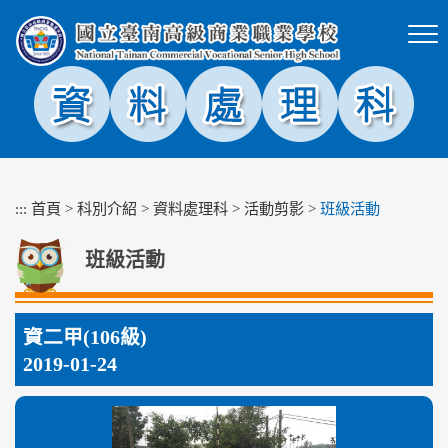
跳
到
主
要
內
容
區
塊
:::
首頁
>
科別介紹
>
資料處理科
>
活動剪影
>
班級活動
班級活動
資二甲(106級)
2019-01-24