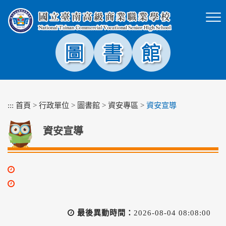
跳
到
主
要
內
容
區
塊
:::
首頁
>
行政單位
>
圖書館
>
資安專區
>
資安宣導
資安宣導
最後異動時間：
2026-08-04 08:08:00