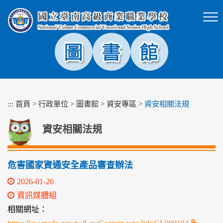
跳
到
主
要
內
容
區
塊
:::
首頁
>
行政單位
>
圖書館
>
資安專區
>
資安相關法規
資安相關法規
危害國家資通安全產品審查辦法
2026-01-26
資訊媒體組
相關網址：