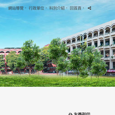
網站導覽
．
行政單位
．
科別介紹
．
回首頁
．
友善列印