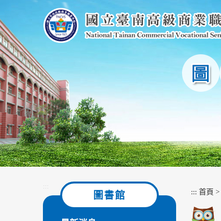
跳
到
主
要
內
容
區
塊
:::
:::
首頁
圖書館