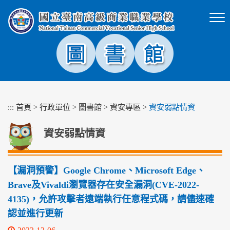
跳
到
主
要
內
容
區
塊
:::
首頁
>
行政單位
>
圖書館
>
資安專區
>
資安弱點情資
資安弱點情資
【漏洞預警】Google Chrome、Microsoft Edge、
Brave及Vivaldi瀏覽器存在安全漏洞(CVE-2022-
4135)，允許攻擊者遠端執行任意程式碼，請儘速確
認並進行更新