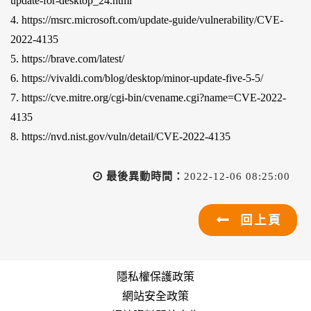
update-for-desktop_24.html
4. https://msrc.microsoft.com/update-guide/vulnerability/CVE-
2022-4135
5. https://brave.com/latest/
6. https://vivaldi.com/blog/desktop/minor-update-five-5-5/
7. https://cve.mitre.org/cgi-bin/cvename.cgi?name=CVE-2022-
4135
8. https://nvd.nist.gov/vuln/detail/CVE-2022-4135
最後異動時間：
2022-12-06 08:25:00
回上頁
隱私權保護政策
網站安全政策