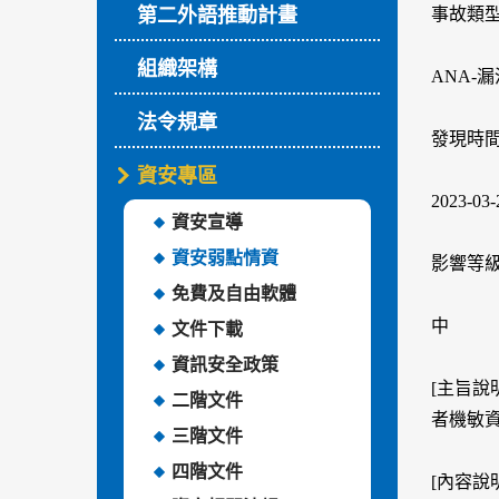
第二外語推動計畫
事故類
組織架構
ANA-
法令規章
發現時
資安專區
2023-03-
資安宣導
資安弱點情資
影響等
免費及自由軟體
中
文件下載
資訊安全政策
[主旨說
二階文件
者機敏
三階文件
四階文件
[內容說明