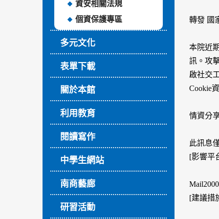
資安相關法規
個資保護專區
轉發 國家
多元文化
本院近期
訊。攻擊
表單下載
啟社交
Cook
關於本館
利用教育
情資分享
閱讀寫作
此訊息
[影響平台
中學生網站
南商藝廊
Mail20
[建議措施
研習活動