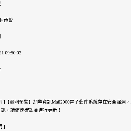
型
漏洞預警
間
21 09:50:02
級
明:]【漏洞預警】網擎資訊Mail2000電子郵件系統存在安全漏
資訊，請儘速確認並進行更新！
:]