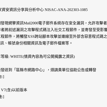
資安資訊分享與分析中心 NISAC-ANA-202303-1085
發現網擎資訊Mail2000電子郵件系統存在安全漏洞，允許攻擊
者將前述漏洞之攻擊程式碼注入社交工程郵件，並寄發至受影響之Mai
工程郵件，將觸發XSS跨站腳本攻擊並連線至外部含惡意程式碼
ie資訊、帳號身份相關資訊及電子郵件檔案等。
等級: WHITE(情資內容為可公開揭露之資訊)
僅發送到「區縣市網路中心」，煩請貴單位協助公告或轉發
:]
00 V7(含)以前版本
:]