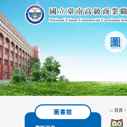
跳
到
主
要
內
容
區
塊
:::
:::
首頁
圖書館