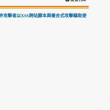
允許攻擊者以XSS跨站腳本與複合式攻擊竊取使