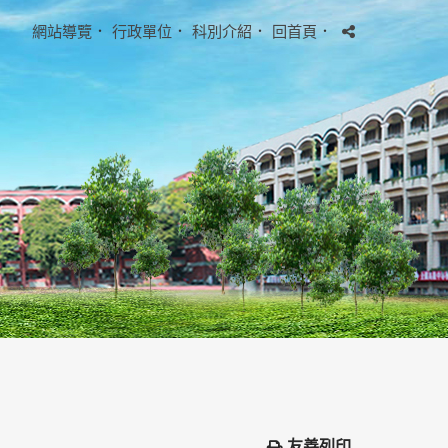
網站導覽
．
行政單位
．
科別介紹
．
回首頁
．
友善列印