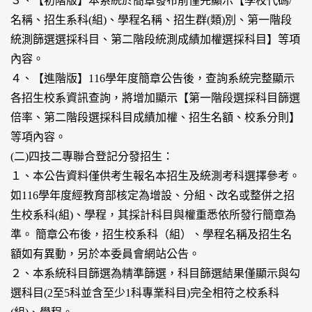
３、【初階版】本系統於簡章發布前僅先顯示【學校代碼/
名稱、招生系科(組)、學程名稱、招生群(類)別、第一階段
統測篩選選採科目、第二階段統測成績加權選採科目】等項
內容。
４、【進階版】116學年度簡章公告後，查詢系統完整顯示
各招生校系資訊查詢，將增加顯示【第一階段選採科目篩選
倍率、第二階段選採科目成績加權、招生名額、校系分則】
等項內容。
(二)四技二專聯合登記分發招生：
１、本公告資料僅供考生報名本招生及統測考科選擇參考。
如116學年度經教育部核定為增設、分組、改名或整併之招
生校系科(組)、學程，其採計科目與權重悉依所發行簡章為
準。 簡章公布後，招生校系科（組）、學程名稱及招生名
額如有異動，另於本委員會網站公告。
２、本系統科目篩選為精準篩選，科目篩選結果僅顯示與勾
選科目(2至5科並含至少1科專業科目)完全相符之校系科