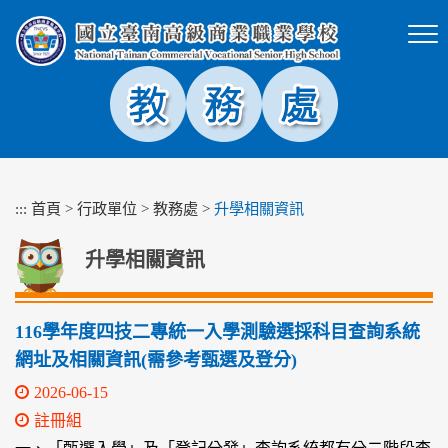
跳
到
主
要
內
容
區
塊
:::
首頁
>
行政單位
>
教務處
>
升學相關資訊
升學相關資訊
116學年度四技二專統一入學測驗選採科目查詢系統
網址及相關資訊(需參考甄選及登分)
2026-06-15
註冊組