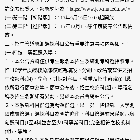
一、「甄選入學」及「登記分發」查詢系統都有分二階段查
詢免帳密登入，系統網址為：https://www.jctv.ntut.edu.tw/。
(一)第一階【初階版】：115年6月16日10:00起開放。
(二)第二階【進階版】：115年12月116學年度簡章公告起開
放。
二、招生管道統測選採科目公告重要注意事項內容如下：
(一)四技二專甄選入學：
１、本公告資料僅供考生報名本招生及統測考科選擇參考。
惟116學年度經教育部核定為增設、分組、改名或整併之招
生校系科(組)、學程，其採計科目、權重及招生群(類)別悉
依所發行簡章為準。簡章公布後，招生校系科(組)、學程名
稱及招生名額如有異動，另於本委員會網站公告。
２、本系統科目篩選為精準篩選，以「第一階段統一入學測
驗成績篩選」選採科目為查詢條件，科目篩選結果僅顯示與
勾選科目(1至4科並含至少1科專業科目)完全相符之校系科
(組)、學程。